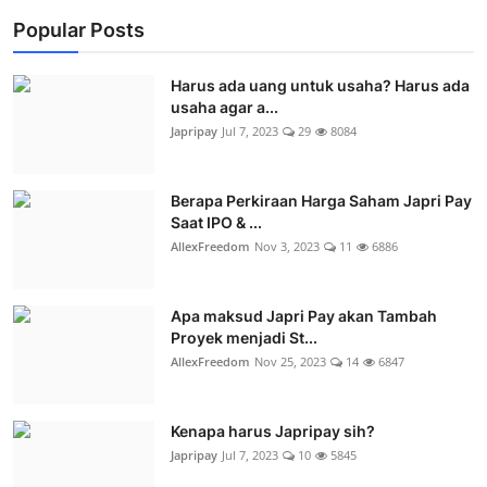
Popular Posts
Harus ada uang untuk usaha? Harus ada
usaha agar a...
Japripay
Jul 7, 2023
29
8084
Berapa Perkiraan Harga Saham Japri Pay
Saat IPO & ...
AllexFreedom
Nov 3, 2023
11
6886
Apa maksud Japri Pay akan Tambah
Proyek menjadi St...
AllexFreedom
Nov 25, 2023
14
6847
Kenapa harus Japripay sih?
Japripay
Jul 7, 2023
10
5845