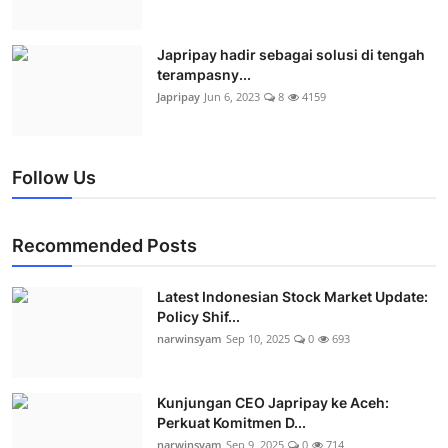
Japripay hadir sebagai solusi di tengah
terampasny...
Japripay
Jun 6, 2023
8
4159
Follow Us
Recommended Posts
Latest Indonesian Stock Market Update:
Policy Shif...
narwinsyam
Sep 10, 2025
0
693
Kunjungan CEO Japripay ke Aceh:
Perkuat Komitmen D...
narwinsyam
Sep 9, 2025
0
714