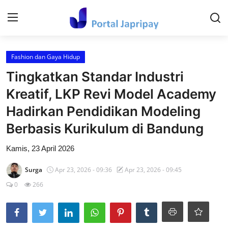
Login
Register
Fashion dan Gaya Hidup
Tingkatkan Standar Industri
Home
Kreatif, LKP Revi Model Academy
Contact
Hadirkan Pendidikan Modeling
Berbasis Kurikulum di Bandung
Kesehatan Dan keperawatan
Kamis, 23 April 2026
Hiburan dan Budaya Populer
Surga
Apr 23, 2026 - 09:36
Apr 23, 2026 - 09:45
Ekonomi dan Keuangan
0
266
Tehnology
Video Viral