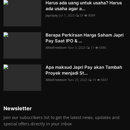
Harus ada uang untuk usaha? Harus
ada usaha agar a...
Japripay
Jul 7, 2023
29
8084
Berapa Perkiraan Harga Saham Japri
Pay Saat IPO & ...
AllexFreedom
Nov 3, 2023
11
6886
Apa maksud Japri Pay akan Tambah
Proyek menjadi St...
AllexFreedom
Nov 25, 2023
14
6847
Newsletter
Join our subscribers list to get the latest news, updates and
special offers directly in your inbox