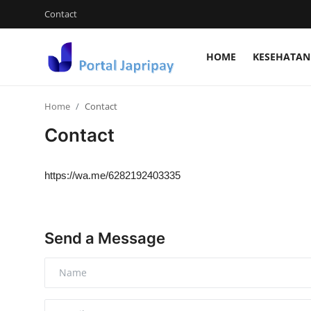
Contact
HOME
KESEHATAN
Login
Register
Home
Contact
Home
Contact
Contact
https://wa.me/6282192403335
Kesehatan Dan keperawatan
Hiburan dan Budaya Populer
Send a Message
Ekonomi dan Keuangan
Tehnology
Video Viral