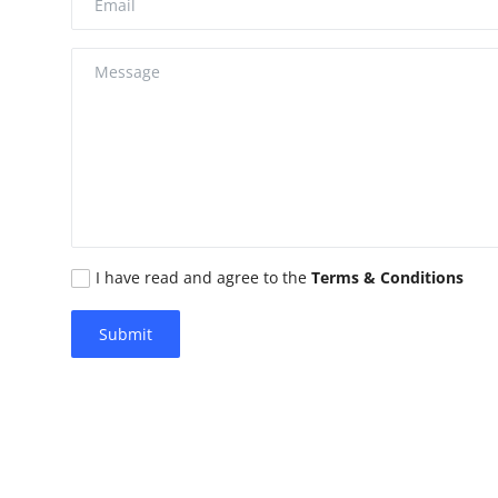
Cryptocurrency
Tambang
Fashion dan Gaya Hidup
Industri Perhotelan dan Pariwisata
Berita Viral
Inovasi Transportasi dan Mobilitas
I have read and agree to the
Terms & Conditions
Pendidikan dan Pengembangan Karir
Submit
Gallery
Politik dan Pemerintahan
Pandemi COVID-19