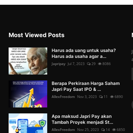
Most Viewed Posts
Harus ada uang untuk usaha?
Harus ada usaha agar a...
Japripay
Jul 7, 2023
29
8086
Berapa Perkiraan Harga Saham
Japri Pay Saat IPO & ...
AllexFreedom
Nov 3, 2023
11
6890
Apa maksud Japri Pay akan
Tambah Proyek menjadi St...
AllexFreedom
Nov 25, 2023
14
6850