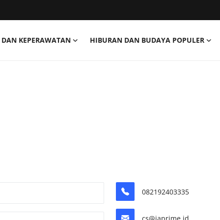
 DAN KEPERAWATAN
HIBURAN DAN BUDAYA POPULER
082192403335
cs@japrime.id