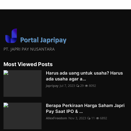
PT. JAPRI PAY NUSANTARA
Most Viewed Posts
Harus ada uang untuk usaha? Harus
ada usaha agar a...
Japripay
Jul 7, 2023
29
8092
Berapa Perkiraan Harga Saham Japri
Pay Saat IPO & ...
AllexFreedom
Nov 3, 2023
11
6892