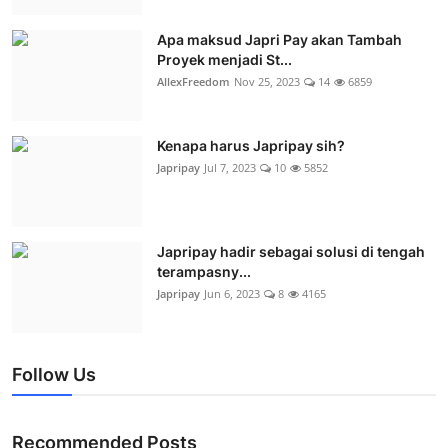
Apa maksud Japri Pay akan Tambah
Proyek menjadi St...
AllexFreedom
Nov 25, 2023
14
6859
Kenapa harus Japripay sih?
Japripay
Jul 7, 2023
10
5852
Japripay hadir sebagai solusi di tengah
terampasny...
Japripay
Jun 6, 2023
8
4165
Follow Us
Recommended Posts