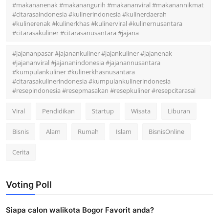
#makananenak #makanangurih #makananviral #makanannikmat
#citarasaindonesia #kulinerindonesia #kulinerdaerah
#kulinerenak #kulinerkhas #kulinerviral #kulinernusantara
#citarasakuliner #citarasanusantara #jajana
#jajananpasar #jajanankuliner #jajankuliner #jajanenak
#jajananviral #jajananindonesia #jajanannusantara
#kumpulankuliner #kulinerkhasnusantara
#citarasakulinerindonesia #kumpulankulinerindonesia
#resepindonesia #resepmasakan #resepkuliner #resepcitarasai
Viral
Pendidikan
Startup
Wisata
Liburan
Bisnis
Alam
Rumah
Islam
BisnisOnline
Cerita
Voting Poll
Siapa calon walikota Bogor Favorit anda?