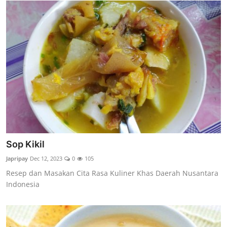
Sop Kikil
Japripay
Dec 12, 2023
0
105
Resep dan Masakan Cita Rasa Kuliner Khas Daerah Nusantara
Indonesia