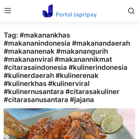
Tag: #makanankhas
Login
Register
#makananindonesia #makanandaerah
#makananenak #makanangurih
Home
#makananviral #makanannikmat
Contact
#citarasaindonesia #kulinerindonesia
#kulinerdaerah #kulinerenak
Kesehatan Dan keperawatan
#kulinerkhas #kulinerviral
#kulinernusantara #citarasakuliner
Hiburan dan Budaya Populer
#citarasanusantara #jajana
Ekonomi dan Keuangan
Tehnology
Video Viral