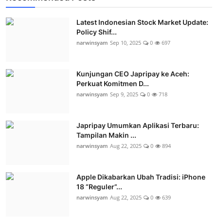
Latest Indonesian Stock Market Update:
Policy Shif...
narwinsyam
Sep 10, 2025
0
697
Kunjungan CEO Japripay ke Aceh:
Perkuat Komitmen D...
narwinsyam
Sep 9, 2025
0
718
Japripay Umumkan Aplikasi Terbaru:
Tampilan Makin ...
narwinsyam
Aug 22, 2025
0
894
Apple Dikabarkan Ubah Tradisi: iPhone
18 “Reguler”...
narwinsyam
Aug 22, 2025
0
639