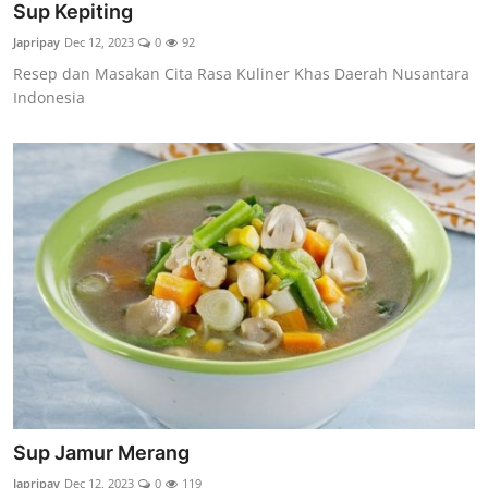
Sup Kepiting
Japripay
Dec 12, 2023
0
92
Resep dan Masakan Cita Rasa Kuliner Khas Daerah Nusantara
Indonesia
Sup Jamur Merang
Japripay
Dec 12, 2023
0
119