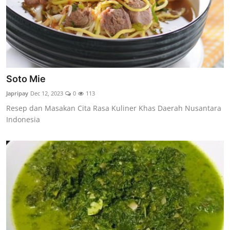
Soto Mie
Japripay
Dec 12, 2023
0
113
Resep dan Masakan Cita Rasa Kuliner Khas Daerah Nusantara
Indonesia