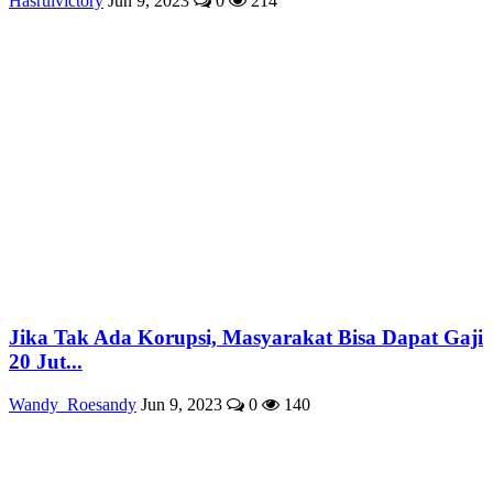
Hasrulvictory
Jun 9, 2023
0
214
Jika Tak Ada Korupsi, Masyarakat Bisa Dapat Gaji
20 Jut...
Wandy_Roesandy
Jun 9, 2023
0
140