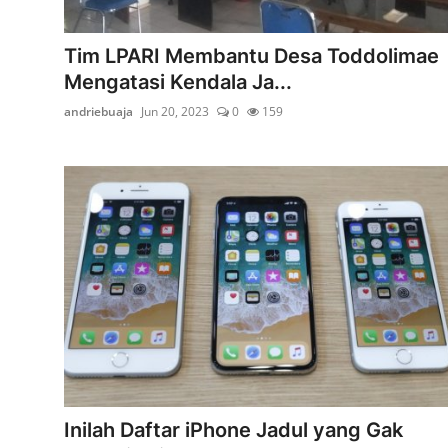
Cryptocurrency
Tim LPARI Membantu Desa Toddolimae
Tambang
Mengatasi Kendala Ja...
andriebuaja
Jun 20, 2023
0
159
Fashion dan Gaya Hidup
Industri Perhotelan dan Pariwisata
Berita Viral
Inovasi Transportasi dan Mobilitas
Pendidikan dan Pengembangan Karir
Gallery
Politik dan Pemerintahan
Pandemi COVID-19
Inilah Daftar iPhone Jadul yang Gak