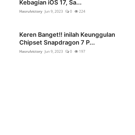
Kebagian iOS 17, Sa...
Industri Gadget dan Elektronik
Hasrulvictory
Jun 9, 2023
0
224
Konsumen
Keren Banget!! inilah Keunggulan
Chipset Snapdragon 7 P...
Hasrulvictory
Jun 9, 2023
0
197