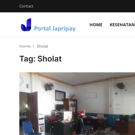
Contact
HOME
KESEHATAN
Login
Register
Home
Sholat
Home
Tag: Sholat
Contact
Kesehatan Dan keperawatan
Hiburan dan Budaya Populer
Ekonomi dan Keuangan
Tehnology
Video Viral