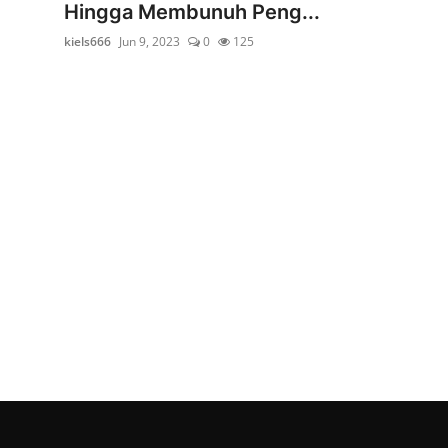
Hingga Membunuh Peng...
kiels666
Jun 9, 2023
0
125