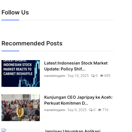
Follow Us
Recommended Posts
Latest Indonesian Stock Market
Update: Policy Shif...
narwinsyam
Sep 10, 2025
0
695
Kunjungan CEO Japripay ke Aceh:
Perkuat Komitmen D...
narwinsyam
Sep 9, 2025
0
716
Japripay Umumkan Aplikasi