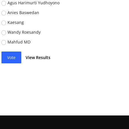
Agus Harimurti Yudhoyono
Anies Baswedan
Kaesang
Wandy Roesandy
Mahfud MD
Vote
View Results