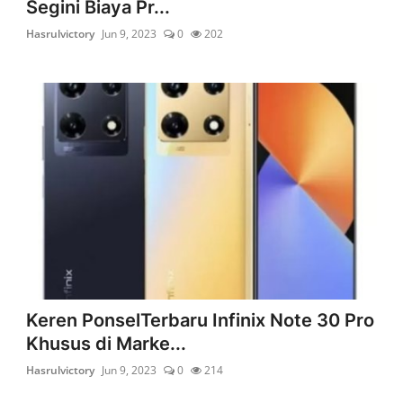
Segini Biaya Pr...
Hasrulvictory
Jun 9, 2023
0
202
Keren PonselTerbaru Infinix Note 30 Pro
Khusus di Marke...
Hasrulvictory
Jun 9, 2023
0
214