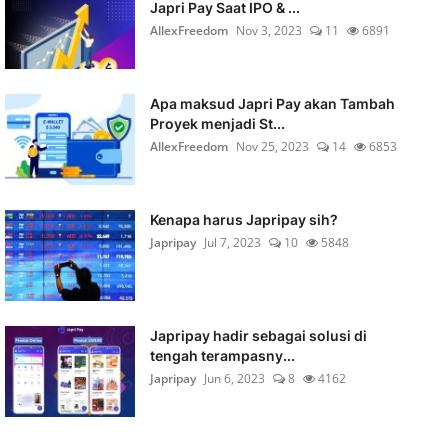
Japri Pay Saat IPO & ...
AllexFreedom
Nov 3, 2023
11
6891
Apa maksud Japri Pay akan Tambah
Proyek menjadi St...
AllexFreedom
Nov 25, 2023
14
6853
Kenapa harus Japripay sih?
Japripay
Jul 7, 2023
10
5848
Japripay hadir sebagai solusi di
tengah terampasny...
Japripay
Jun 6, 2023
8
4162