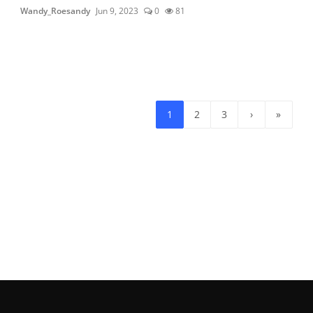
Wandy_Roesandy
Jun 9, 2023
0
81
1
2
3
›
»