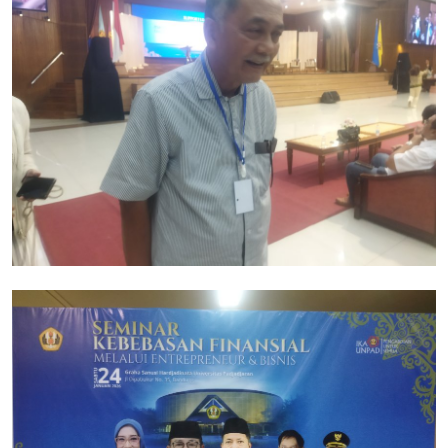
Cryptocurrency
Tambang
Fashion dan Gaya Hidup
Industri Perhotelan dan Pariwisata
Berita Viral
Inovasi Transportasi dan Mobilitas
Pendidikan dan Pengembangan Karir
Gallery
Politik dan Pemerintahan
Pandemi COVID-19