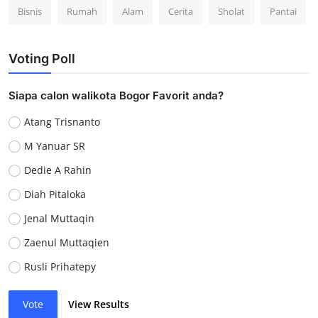
Bisnis
Rumah
Alam
Cerita
Sholat
Pantai
Voting Poll
Siapa calon walikota Bogor Favorit anda?
Atang Trisnanto
M Yanuar SR
Dedie A Rahin
Diah Pitaloka
Jenal Muttaqin
Zaenul Muttaqien
Rusli Prihatepy
Vote
View Results