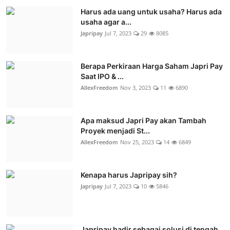
Harus ada uang untuk usaha? Harus ada
usaha agar a...
Japripay
Jul 7, 2023
29
8085
Berapa Perkiraan Harga Saham Japri Pay
Saat IPO & ...
AllexFreedom
Nov 3, 2023
11
6890
Apa maksud Japri Pay akan Tambah
Proyek menjadi St...
AllexFreedom
Nov 25, 2023
14
6849
Kenapa harus Japripay sih?
Japripay
Jul 7, 2023
10
5846
Japripay hadir sebagai solusi di tengah