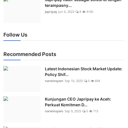
terampasny...
Japripay
Jun 6, 2023
8
4160
Follow Us
Recommended Posts
Latest Indonesian Stock Market Update:
Policy Shif...
narwinsyam
Sep 10, 2025
0
694
Kunjungan CEO Japripay ke Aceh:
Perkuat Komitmen D...
narwinsyam
Sep 9, 2025
0
715