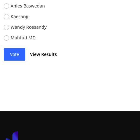
Anies Baswedan
Kaesang
Wandy Roesandy
Mahfud MD
Vote
View Results