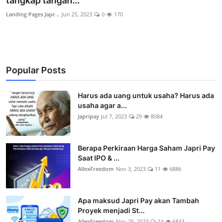
tangkap tangan...
Cryptocurrency
Landing Pages Japr...
Jun 25, 2023
0
170
Tambang
Fashion dan Gaya Hidup
Popular Posts
Industri Perhotelan dan Pariwisata
Harus ada uang untuk usaha? Harus ada
Berita Viral
usaha agar a...
Japripay
Jul 7, 2023
29
8084
Inovasi Transportasi dan Mobilitas
Pendidikan dan Pengembangan Karir
Berapa Perkiraan Harga Saham Japri Pay
Saat IPO & ...
Gallery
AllexFreedom
Nov 3, 2023
11
6886
Politik dan Pemerintahan
Apa maksud Japri Pay akan Tambah
Pandemi COVID-19
Proyek menjadi St...
AllexFreedom
Nov 25, 2023
14
6843