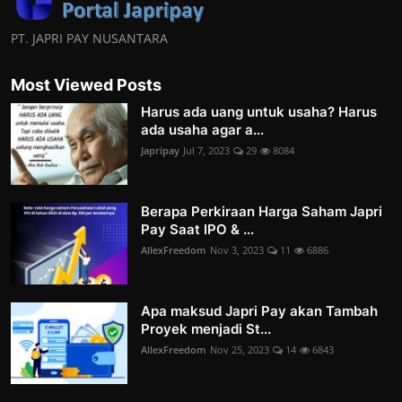
PT. JAPRI PAY NUSANTARA
Most Viewed Posts
Harus ada uang untuk usaha? Harus
ada usaha agar a...
Japripay
Jul 7, 2023
29
8084
Berapa Perkiraan Harga Saham Japri
Pay Saat IPO & ...
AllexFreedom
Nov 3, 2023
11
6886
Apa maksud Japri Pay akan Tambah
Proyek menjadi St...
AllexFreedom
Nov 25, 2023
14
6843