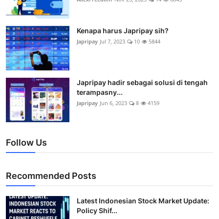
Industri Gadget dan Elektronik
Konsumen
Kenapa harus Japripay sih?
Japripay
Jul 7, 2023
10
5844
Japripay hadir sebagai solusi di tengah
terampasny...
Japripay
Jun 6, 2023
8
4159
Follow Us
Recommended Posts
Latest Indonesian Stock Market Update:
Policy Shif...