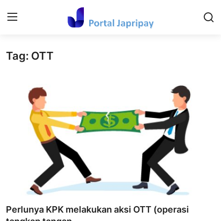
Tag: OTT
Login
Register
Home
Contact
Kesehatan Dan keperawatan
Hiburan dan Budaya Populer
Ekonomi dan Keuangan
Tehnology
Perlunya KPK melakukan aksi OTT (operasi
Video Viral