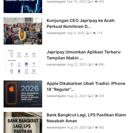
narwinsyam
Sep 10, 2025
0
693
Kunjungan CEO Japripay ke Aceh:
Perkuat Komitmen D...
narwinsyam
Sep 9, 2025
0
714
Japripay Umumkan Aplikasi Terbaru:
Tampilan Makin ...
narwinsyam
Aug 22, 2025
0
890
Apple Dikabarkan Ubah Tradisi: iPhone
18 “Reguler”...
narwinsyam
Aug 22, 2025
0
633
Bank Bangkrut Lagi, LPS Pastikan Klaim
Nasabah Aman
narwinsyam
Aug 20, 2025
0
602