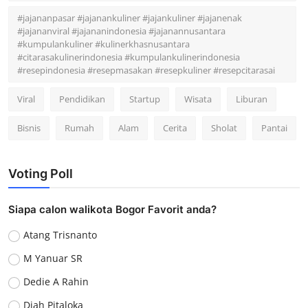
#jajananpasar #jajanankuliner #jajankuliner #jajanenak
#jajananviral #jajananindonesia #jajanannusantara
#kumpulankuliner #kulinerkhasnusantara
#citarasakulinerindonesia #kumpulankulinerindonesia
#resepindonesia #resepmasakan #resepkuliner #resepcitarasai
Viral
Pendidikan
Startup
Wisata
Liburan
Bisnis
Rumah
Alam
Cerita
Sholat
Pantai
Voting Poll
Siapa calon walikota Bogor Favorit anda?
Atang Trisnanto
M Yanuar SR
Dedie A Rahin
Diah Pitaloka