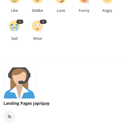
Like
Dislike
Love
Funny
Angry
0
0
Sad
Wow
Landing Pages Japripay