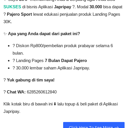
Industri Gadget dan Elektronik
SUKSES
di bisnis Aplikasi
Japripay
?. Modal
30.000
bisa dapat
Konsumen
?
Pajero Sport
lewat edukasi penjualan produk Landing Pages
30K.
✨
Apa yang Anda dapat dari paket ini?
? Diskon Rp800/pembelian produk prabayar selama 6
bulan.
?️ Landing Pages
7 Bulan Dapat Pajero
? 30.000 lembar saham Aplikasi Japripay.
?
Yuk gabung di tim saya!
?
Chat WA:
6285260612840
Klik kotak biru di bawah ini ⬇️ lalu topup & beli paket di Aplikasi
Japripay.
Click Here To See More