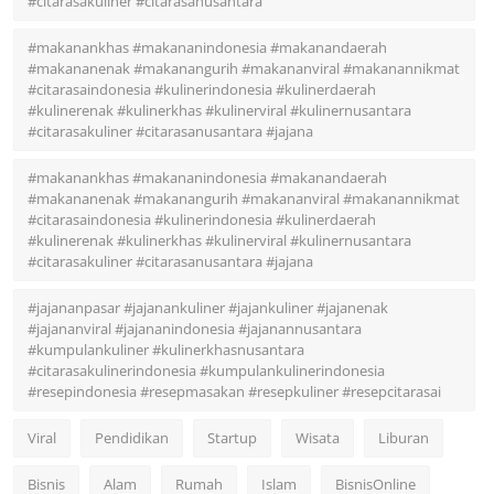
#citarasakuliner #citarasanusantara
#makanankhas #makananindonesia #makanandaerah
#makananenak #makanangurih #makananviral #makanannikmat
#citarasaindonesia #kulinerindonesia #kulinerdaerah
#kulinerenak #kulinerkhas #kulinerviral #kulinernusantara
#citarasakuliner #citarasanusantara #jajana
#makanankhas #makananindonesia #makanandaerah
#makananenak #makanangurih #makananviral #makanannikmat
#citarasaindonesia #kulinerindonesia #kulinerdaerah
#kulinerenak #kulinerkhas #kulinerviral #kulinernusantara
#citarasakuliner #citarasanusantara #jajana
#jajananpasar #jajanankuliner #jajankuliner #jajanenak
#jajananviral #jajananindonesia #jajanannusantara
#kumpulankuliner #kulinerkhasnusantara
#citarasakulinerindonesia #kumpulankulinerindonesia
#resepindonesia #resepmasakan #resepkuliner #resepcitarasai
Viral
Pendidikan
Startup
Wisata
Liburan
Bisnis
Alam
Rumah
Islam
BisnisOnline