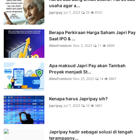
usaha agar a...
Japripay
Jul 7, 2023
29
8101
Berapa Perkiraan Harga Saham Japri Pay
Saat IPO & ...
AllexFreedom
Nov 3, 2023
11
6899
Apa maksud Japri Pay akan Tambah
Proyek menjadi St...
AllexFreedom
Nov 25, 2023
14
6867
Kenapa harus Japripay sih?
Japripay
Jul 7, 2023
10
5861
Japripay hadir sebagai solusi di tengah
terampasny...