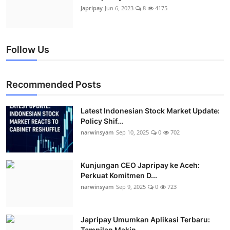
Japripay
Jun 6, 2023
8
4175
Follow Us
Recommended Posts
Latest Indonesian Stock Market Update:
Policy Shif...
narwinsyam
Sep 10, 2025
0
702
Kunjungan CEO Japripay ke Aceh:
Perkuat Komitmen D...
narwinsyam
Sep 9, 2025
0
723
Japripay Umumkan Aplikasi Terbaru:
Tampilan Makin ...