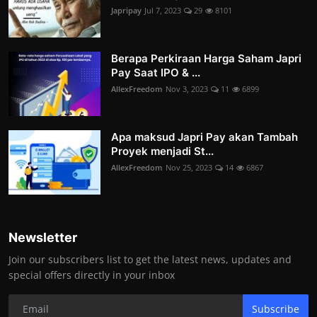
Japripay
Jul 7, 2023
29
8101
Berapa Perkiraan Harga Saham Japri
Pay Saat IPO & ...
AllexFreedom
Nov 3, 2023
11
6899
Apa maksud Japri Pay akan Tambah
Proyek menjadi St...
AllexFreedom
Nov 25, 2023
14
6867
Newsletter
Join our subscribers list to get the latest news, updates and
special offers directly in your inbox
Subscribe