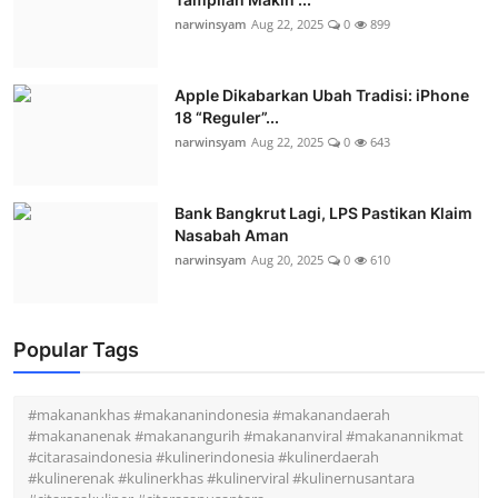
narwinsyam
Aug 22, 2025
0
899
Apple Dikabarkan Ubah Tradisi: iPhone
18 “Reguler”...
narwinsyam
Aug 22, 2025
0
643
Bank Bangkrut Lagi, LPS Pastikan Klaim
Nasabah Aman
narwinsyam
Aug 20, 2025
0
610
Popular Tags
#makanankhas #makananindonesia #makanandaerah
#makananenak #makanangurih #makananviral #makanannikmat
#citarasaindonesia #kulinerindonesia #kulinerdaerah
#kulinerenak #kulinerkhas #kulinerviral #kulinernusantara