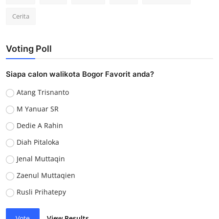
Cerita
Voting Poll
Siapa calon walikota Bogor Favorit anda?
Atang Trisnanto
M Yanuar SR
Dedie A Rahin
Diah Pitaloka
Jenal Muttaqin
Zaenul Muttaqien
Rusli Prihatepy
Vote
View Results