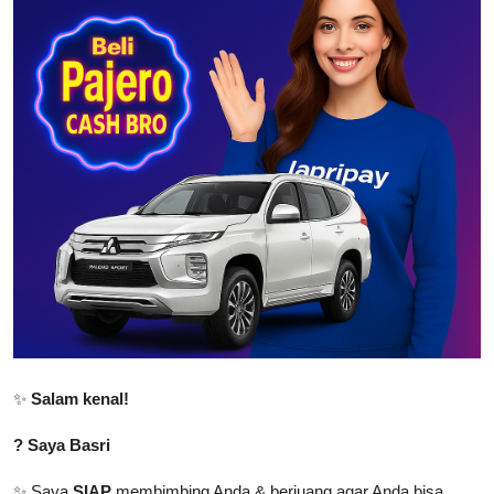
Cryptocurrency
Tambang
Fashion dan Gaya Hidup
Industri Perhotelan dan Pariwisata
Berita Viral
Inovasi Transportasi dan Mobilitas
Pendidikan dan Pengembangan Karir
Gallery
✨
Salam kenal!
Politik dan Pemerintahan
? Saya Basri
Pandemi COVID-19
✨ Saya
SIAP
membimbing Anda & berjuang agar Anda bisa