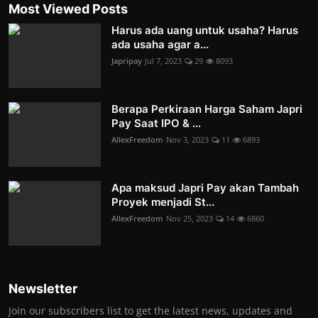
Most Viewed Posts
Harus ada uang untuk usaha? Harus
ada usaha agar a...
Japripay
Jul 7, 2023
29
8093
Berapa Perkiraan Harga Saham Japri
Pay Saat IPO & ...
AllexFreedom
Nov 3, 2023
11
6893
Apa maksud Japri Pay akan Tambah
Proyek menjadi St...
AllexFreedom
Nov 25, 2023
14
6860
Newsletter
Join our subscribers list to get the latest news, updates and