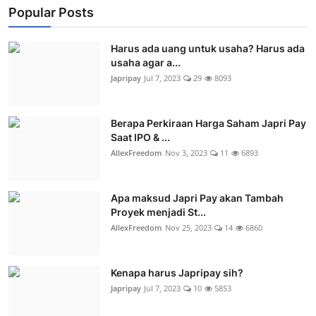
Popular Posts
Harus ada uang untuk usaha? Harus ada
usaha agar a...
Japripay
Jul 7, 2023
29
8093
Berapa Perkiraan Harga Saham Japri Pay
Saat IPO & ...
AllexFreedom
Nov 3, 2023
11
6893
Apa maksud Japri Pay akan Tambah
Proyek menjadi St...
AllexFreedom
Nov 25, 2023
14
6860
Kenapa harus Japripay sih?
Japripay
Jul 7, 2023
10
5853