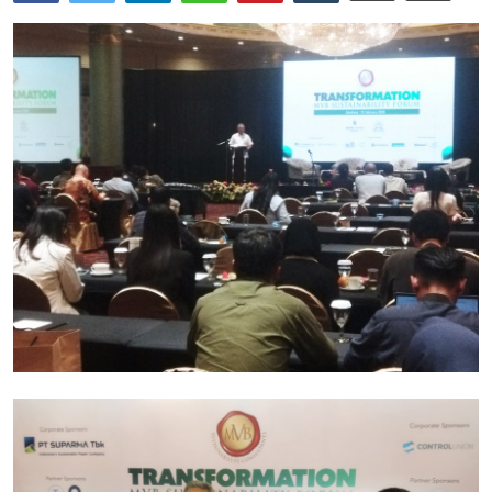
Cryptocurrency
Tambang
Fashion dan Gaya Hidup
Industri Perhotelan dan Pariwisata
Berita Viral
Inovasi Transportasi dan Mobilitas
Pendidikan dan Pengembangan Karir
Gallery
Politik dan Pemerintahan
Pandemi COVID-19