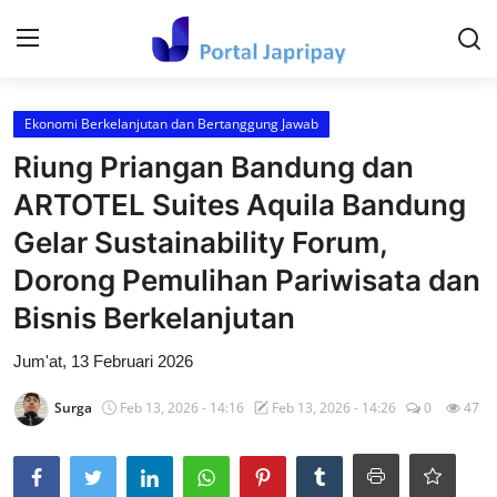
Login
Register
Ekonomi Berkelanjutan dan Bertanggung Jawab
Riung Priangan Bandung dan
Home
ARTOTEL Suites Aquila Bandung
Contact
Gelar Sustainability Forum,
Dorong Pemulihan Pariwisata dan
Kesehatan Dan keperawatan
Bisnis Berkelanjutan
Hiburan dan Budaya Populer
Jum'at, 13 Februari 2026
Ekonomi dan Keuangan
Surga
Feb 13, 2026 - 14:16
Feb 13, 2026 - 14:26
0
47
Tehnology
Video Viral