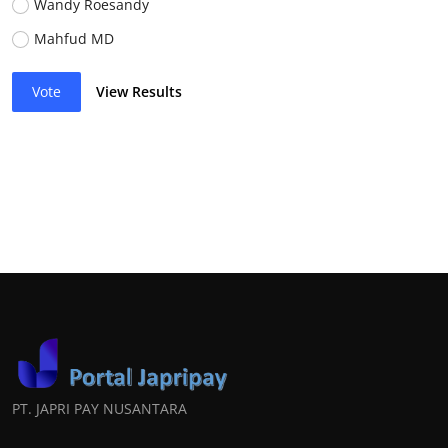
Wandy Roesandy
Mahfud MD
Vote
View Results
PT. JAPRI PAY NUSANTARA