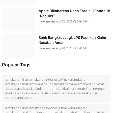
Apple Dikabarkan Ubah Tradisi: iPhone 18
“Reguler”...
narwinsyam
Aug 22, 2025
0
646
Bank Bangkrut Lagi, LPS Pastikan Klaim
Nasabah Aman
narwinsyam
Aug 20, 2025
0
612
Popular Tags
#makanankhas #makananindonesia #makanandaerah
#makananenak #makanangurih #makananviral #makanannikmat
#citarasaindonesia #kulinerindonesia #kulinerdaerah #kulinerenak
#kulinerkhas #kulinerviral #kulinernusantara #citarasakuliner
#citarasanusantara
#makanankhas #makananindonesia #makanandaerah
#makananenak #makanangurih #makananviral #makanannikmat