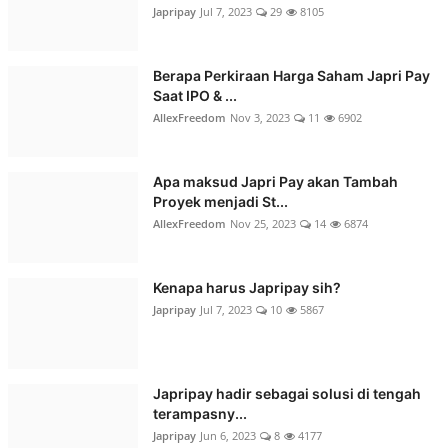
Japripay
Jul 7, 2023
29
8105
Berapa Perkiraan Harga Saham Japri Pay
Saat IPO & ...
AllexFreedom
Nov 3, 2023
11
6902
Apa maksud Japri Pay akan Tambah
Proyek menjadi St...
AllexFreedom
Nov 25, 2023
14
6874
Kenapa harus Japripay sih?
Japripay
Jul 7, 2023
10
5867
Japripay hadir sebagai solusi di tengah
terampasny...
Japripay
Jun 6, 2023
8
4177