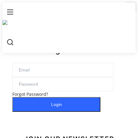
Login
Register
Login
Home
Contact
Kesehatan Dan keperawatan
Forgot Password?
Hiburan dan Budaya Populer
Login
Ekonomi dan Keuangan
Tehnology
Video Viral