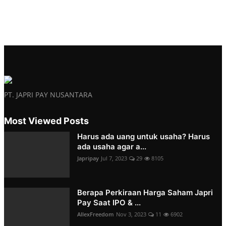
PT. JAPRI PAY NUSANTARA
Most Viewed Posts
Harus ada uang untuk usaha? Harus
ada usaha agar a...
Japripay
Jul 7, 2023
29
8105
Berapa Perkiraan Harga Saham Japri
Pay Saat IPO & ...
AllexFreedom
Nov 3, 2023
11
6902