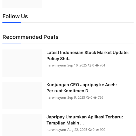
Follow Us
Recommended Posts
Latest Indonesian Stock Market Update:
Policy Shif...
narwinsyam
Sep 10, 2025
0
704
Kunjungan CEO Japripay ke Aceh:
Perkuat Komitmen D...
narwinsyam
Sep 9, 2025
0
726
Japripay Umumkan Aplikasi Terbaru:
Tampilan Makin ...
narwinsyam
Aug 22, 2025
0
902