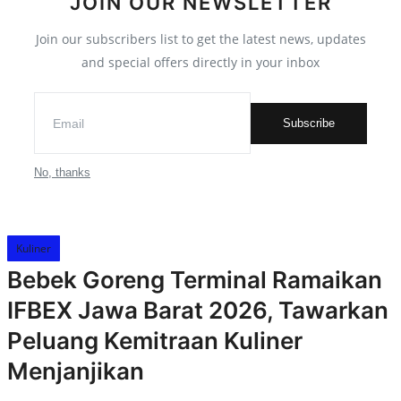
JOIN OUR NEWSLETTER
Cryptocurrency
Join our subscribers list to get the latest news, updates
and special offers directly in your inbox
Tambang
Fashion dan Gaya Hidup
Subscribe
Industri Perhotelan dan Pariwisata
Berita Viral
No, thanks
Inovasi Transportasi dan Mobilitas
Pendidikan dan Pengembangan
Kuliner
Karir
Bebek Goreng Terminal Ramaikan
Gallery
IFBEX Jawa Barat 2026, Tawarkan
Politik dan Pemerintahan
Peluang Kemitraan Kuliner
Menjanjikan
Pandemi COVID-19