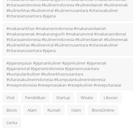
#citarasaindonesia #kulinerindonesia #kulinerdaerah #kulinerenak
#kulinerkhas #kulinerviral #kulinernusantara #citarasakuliner
#citarasanusantara #jajana
#makanankhas #makananindonesia #makanandaerah
#makananenak #makanangurih #makananviral #makanannikmat
#citarasaindonesia #kulinerindonesia #kulinerdaerah #kulinerenak
#kulinerkhas #kulinerviral #kulinernusantara #citarasakuliner
#citarasanusantara #jajana
#jajananpasar #jajanankuliner #jajankuliner #jajanenak
#jajananviral #jajananindonesia #jajanannusantara
#kumpulankuliner #kulinerkhasnusantara
#citarasakulinerindonesia #kumpulankulinerindonesia
#resepindonesia #resepmasakan #resepkuliner #resepcitarasai
Viral
Pendidikan
Startup
Wisata
Liburan
Bisnis
Alam
Rumah
Islam
BisnisOnline
Cerita