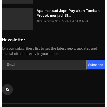
Apa maksud Japri Pay akan Tambah
Proyek menjadi St...
AllexFreedom
Nov 25, 2023
14
6874
Newsletter
Join our subscribers list to get the latest news, updates and
special offers directly in your inbox
Subscribe