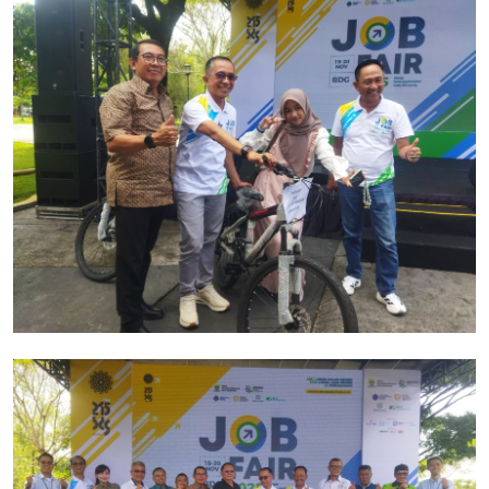
Cryptocurrency
Tambang
Fashion dan Gaya Hidup
Industri Perhotelan dan Pariwisata
Berita Viral
Inovasi Transportasi dan Mobilitas
Pendidikan dan Pengembangan Karir
Gallery
Politik dan Pemerintahan
Pandemi COVID-19