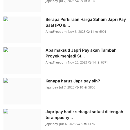
Japripay
Jul 7, 2023
29
8104
Berapa Perkiraan Harga Saham Japri Pay
Saat IPO & ...
AllexFreedom
Nov 3, 2023
11
6901
Apa maksud Japri Pay akan Tambah
Proyek menjadi St...
AllexFreedom
Nov 25, 2023
14
6871
Kenapa harus Japripay sih?
Japripay
Jul 7, 2023
10
5866
Japripay hadir sebagai solusi di tengah
terampasny...
Japripay
Jun 6, 2023
8
4176