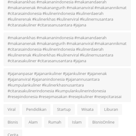
#makanankhas #makananindonesia #makanandaerah
#makananenak #makanangurih #makananviral #makanannikmat
#citarasaindonesia #kulinerindonesia #kulinerdaerah
#kulinerenak #kulinerkhas #kulinerviral #kulinernusantara
#citarasakuliner #citarasanusantara #jajana
#makanankhas #makananindonesia #makanandaerah
#makananenak #makanangurih #makananviral #makanannikmat
#citarasaindonesia #kulinerindonesia #kulinerdaerah
#kulinerenak #kulinerkhas #kulinerviral #kulinernusantara
#citarasakuliner #citarasanusantara #jajana
#jajananpasar #jajanankuliner #jajankuliner #jajanenak
#jajananviral #jajananindonesia #jajanannusantara
#kumpulankuliner #kulinerkhasnusantara
#citarasakulinerindonesia #kumpulankulinerindonesia
#resepindonesia #resepmasakan #resepkuliner #resepcitarasai
Viral
Pendidikan
Startup
Wisata
Liburan
Bisnis
Alam
Rumah
Islam
BisnisOnline
Cerita