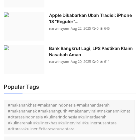
Apple Dikabarkan Ubah Tradisi: iPhone
18 “Reguler”...
narwinsyam
Aug 22, 2025
0
645
Bank Bangkrut Lagi, LPS Pastikan Klaim
Nasabah Aman
narwinsyam
Aug 20, 2025
0
611
Popular Tags
#makanankhas #makananindonesia #makanandaerah
#makananenak #makanangurih #makananviral #makanannikmat
#citarasaindonesia #kulinerindonesia #kulinerdaerah
#kulinerenak #kulinerkhas #kulinerviral #kulinernusantara
#citarasakuliner #citarasanusantara