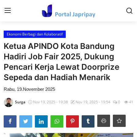
Login
Register
Ekonomi Berbagi dan Kolaboratif
Ketua APINDO Kota Bandung
Home
Hadiri Job Fair 2025, Dukung
Contact
Pencari Kerja Lewat Doorprize
Sepeda dan Hadiah Menarik
Kesehatan Dan keperawatan
Rabu, 19.November 2025
Hiburan dan Budaya Populer
Surga
Nov 19, 2025 - 19:38
Nov 19, 2025 - 19:54
0
41
Ekonomi dan Keuangan
Tehnology
Video Viral